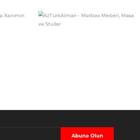
n
AzTürkAlman -
Mətbəx Mebeli,
Masa və Stullar
a
Abunə Olun