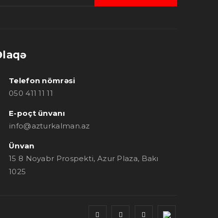
Əlaqə
Telefon nömrəsi
050 411 11 11
E-poçt ünvanı
info@azturkalman.az
Ünvan
15 8 Noyabr Prospekti, Azur Plaza, Bakı
1025