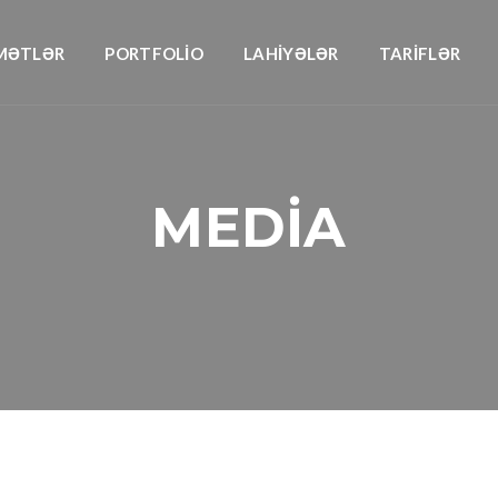
MƏTLƏR
PORTFOLİO
LAHİYƏLƏR
TARİFLƏR
MEDİA