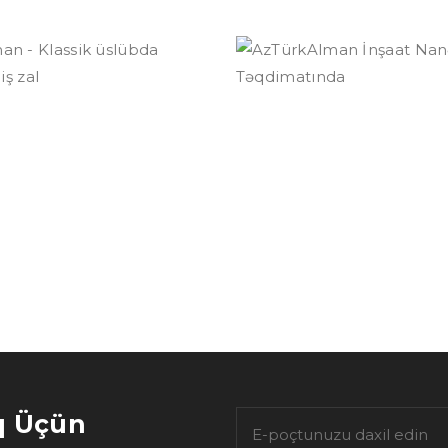
ürkAlman -
AzTürkAlma
ssik üslübda
İnşaat Nanə
yn edilmiş zal
Xanımın
Təqdimatınd
q Üçün