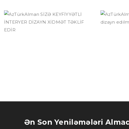
AzTürkAlman
AzT
SİZƏ KEYFİYYƏTLİ
Kla
İNTERYER DİZAYN
diza
XİDMƏT TƏKLİF
EDİR
Ən Son Yeniləmələri Alma