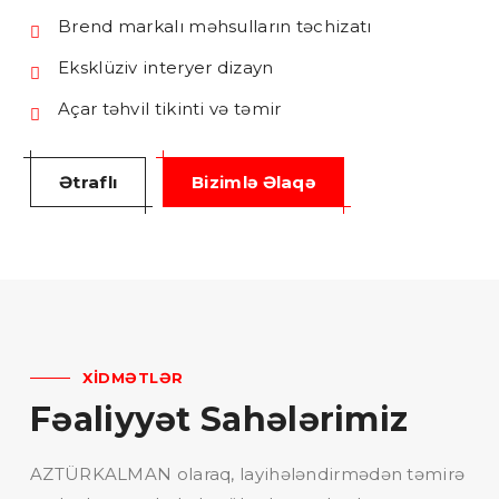
Brend markalı məhsulların təchizatı
Eksklüziv interyer dizayn
Açar təhvil tikinti və təmir
Ətraflı
Bizimlə Əlaqə
XIDMƏTLƏR
Fəaliyyət Sahələrimiz
AZTÜRKALMAN olaraq, layihələndirmədən təmirə