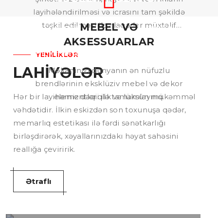
villalarınızda estetik rahatlıqla
layihələndirilməsi və icrasını tam şəkildə
komfortun balansını qurur.
təşkil edilməsi ilə əlaqədar müxtəlif
MEBEL VƏ
"Aztürkalman" olaraq, interyer və
çeşidli xidmətlər kompleksi təklif edir.
AKSESSUARLAR
eksteryer dizaynın kağız üzərindəki
mükəmməlliyini real məkana daşımaq
YENİLİKLƏR
üçün peşəkar Müəllif Nəzarəti
LAHİYƏLƏR
Məkanınızı dünyanın ən nüfuzlu
xidmətini təqdim edirik.
brendlərinin eksklüziv mebel və dekor
elementləri ilə tamamlayırıq.
Hər bir layihəmiz dəqiqlik və lüksün mükəmməl
vəhdətidir. İlkin eskizdən son toxunuşa qədər,
memarlıq estetikası ilə fərdi sənətkarlığı
birləşdirərək, xəyallarınızdakı həyat sahəsini
reallığa çeviririk.
Ətraflı