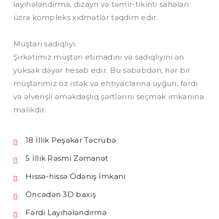
layihələndirmə, dizayn və təmir-tikinti sahələri
üzrə kompleks xidmətlər təqdim edir.
Müştəri sadiqliyi:
Şirkətimiz müştəri etimadını və sadiqliyini ən
yüksək dəyər hesab edir. Bu səbəbdən, hər bir
müştərimiz öz istək və ehtiyaclarına uyğun, fərdi
və əlverişli əməkdaşlıq şərtlərini seçmək imkanına
malikdir.
18 İllik Peşəkar Təcrübə
5 İllik Rəsmi Zəmanət
Hissə-hissə Ödəniş İmkanı
Öncədən 3D baxış
Fərdi Layihələndirmə