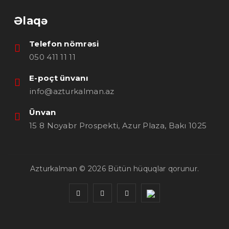
Əlaqə
Telefon nömrəsi
050 411 11 11
E-poçt ünvanı
info@azturkalman.az
Ünvan
15 8 Noyabr Prospekti, Azur Plaza, Bakı 1025
Azturkalman © 2026
Bütün hüquqlar qorunur.