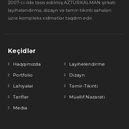
2007-ci ildə təsis edilmiş AZTÜRKALMAN şirkəti
layihələndirmə, dizayn və təmir-tikinti sahələri
üzrə kompleks xidmətlər təqdim edir.
Keçidlər
Haqqımızda
Layihelendirme
Portfolio
Dizayn
Lahiyələr
Təmir-Tikinti
Tariflər
Müəllif Nəzarəti
Media